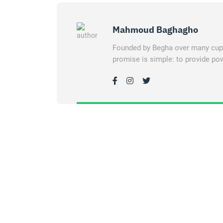
Mahmoud Baghagho
Founded by Begha over many cups 
promise is simple: to provide pow