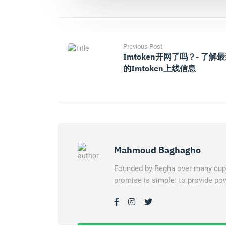
Previous Post
Imtoken开网了吗？- 了解
的imtoken上线信息
Mahmoud Baghagho
Founded by Begha over many cups 
promise is simple: to provide pow