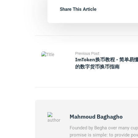
Share This Article
Previous Post
ImToken换币教程 - 简单易
的数字货币换币指南
Mahmoud Baghagho
Founded by Begha over many cups 
promise is simple: to provide pow