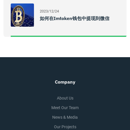
2023/12/24
如何在imtoken钱包中提现到微信
Company
About Us
Meet Our Team
News & Media
Our Projects