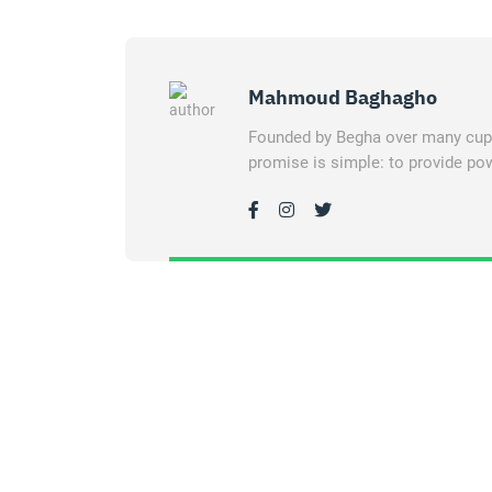
Mahmoud Baghagho
Founded by Begha over many cups 
promise is simple: to provide pow