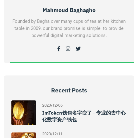
Mahmoud Baghagho
Founded by Begha over many cups of tea at her kitchen
table in 2009, our brand promise is simple: to provide
powerful digital marketing solutions.
Recent Posts
2023/12/06
ImToken钱包名字变了 - 专业的去中心
化数字资产钱包
2023/12/11