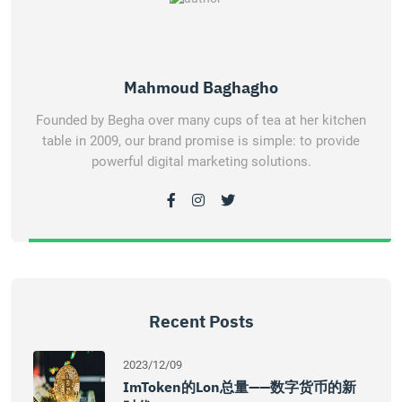
Mahmoud Baghagho
Founded by Begha over many cups of tea at her kitchen
table in 2009, our brand promise is simple: to provide
powerful digital marketing solutions.
Recent Posts
2023/12/09
ImToken的Lon总量——数字货币的新