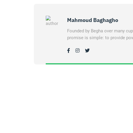
Mahmoud Baghagho
Founded by Begha over many cups 
promise is simple: to provide pow