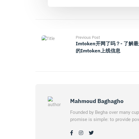
Previous Post
Imtoken开网了吗？- 了解
的imtoken上线信息
Mahmoud Baghagho
Founded by Begha over many cups 
promise is simple: to provide pow