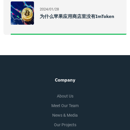
2024/01/28
为什么苹果应用商店里没有imToken
Company
About Us
Meet Our Team
News & Media
Our Projects