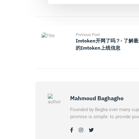
Previous Post
Imtoken开网了吗？- 了解
的imtoken上线信息
Mahmoud Baghagho
Founded by Begha over many cups 
promise is simple: to provide pow